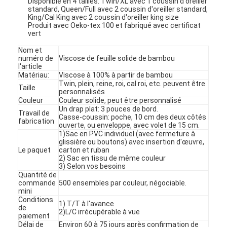
Disponible en 4 tailles: Twin/XL avec 1 coussin d'oreiller
standard, Queen/Full avec 2 coussin d'oreiller standard,
King/Cal King avec 2 coussin d'oreiller king size
Produit avec Oeko-tex 100 et fabriqué avec certificat
vert
Nom et
numéro de
Viscose de feuille solide de bambou
l'article
Matériau:
Viscose à 100% à partir de bambou
Twin, plein, reine, roi, cal roi, etc. peuvent être
Taille
personnalisés
Couleur
Couleur solide, peut être personnalisé
Un drap plat: 3 pouces de bord.
Travail de
Casse-coussin: poche, 10 cm des deux côtés
fabrication
ouverte, ou enveloppe, avec volet de 15 cm.
1)Sac en PVC individuel (avec fermeture à
glissière ou boutons) avec insertion d'œuvre,
Le paquet
carton et ruban
2) Sac en tissu de même couleur
3) Selon vos besoins
Quantité de
commande
500 ensembles par couleur, négociable.
mini
Conditions
1) T/T à l'avance
de
2)L/C irrécupérable à vue
paiement
Délai de
Environ 60 à 75 jours après confirmation de