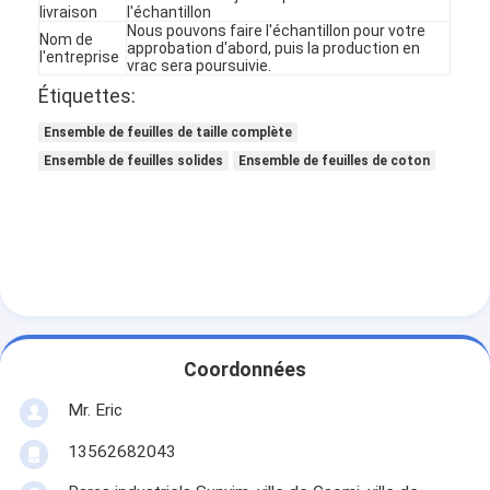
livraison
l'échantillon
Nous pouvons faire l'échantillon pour votre
Nom de
approbation d'abord, puis la production en
l'entreprise
vrac sera poursuivie.
Étiquettes:
Ensemble de feuilles de taille complète
Ensemble de feuilles solides
Ensemble de feuilles de coton
À la maison
Coordonnées
Mr. Eric
Produits
13562682043
À propos de nous