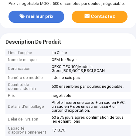
Prix：negotiable
MOQ：500 ensembles par couleur, négociable.
meilleur prix
Contactez
Description De Produit
Lieu d'origine
La Chine
Nom de marque
OEM for Buyer
OEKO-TEX 100,Made In
Certification
Green,RCS,GOTS,BSCI,SCAN
Numéro de modèle
- Je ne sais pas.
Quantité de
500 ensembles par couleur, négociable.
commande min
Prix
negotiable
Photo Insérer une carte + un sac en PVC,
Détails d'emballage
un sac en PE ou un sac en tissu + un
carton d'exportation.
60 à 75 jours après confirmation de tous
Délai de livraison
les échantillons
Capacité
T/T,L/C
d'approvisionnement