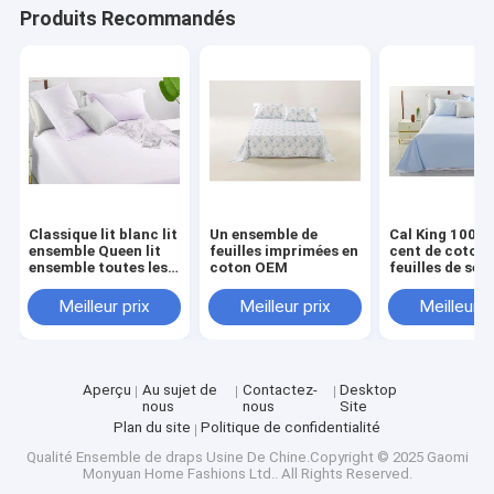
Couverture de lit
Produits Recommandés
Rideau de douche
Tableau à la maison
literie d'hôtel
La literie des enfants
Classique lit blanc lit
Un ensemble de
Cal King 100 p
ensemble Queen lit
feuilles imprimées en
cent de coton 
Ensemble de couettes
ensemble toutes les
coton OEM
feuilles de sér
saisons lit jumeau
pleine taille fe
série
Couverture d'oreiller
Meilleur prix
Meilleur prix
Meilleur p
Aperçu
Au sujet de
Contactez-
Desktop
nous
nous
Site
Plan du site
Politique de confidentialité
Qualité
Ensemble de draps
Usine De Chine.Copyright © 2025 Gaomi
Monyuan Home Fashions Ltd.. All Rights Reserved.