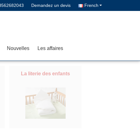
3562682043
Demandez un devis
French
Nouvelles
Les affaires
La literie des enfants