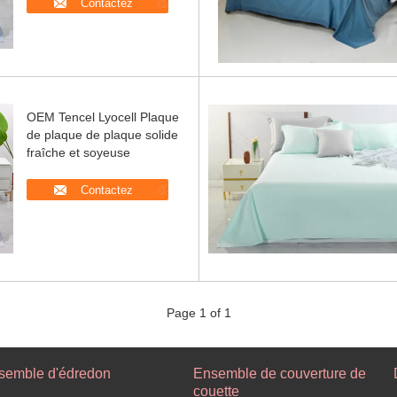
Contactez
OEM Tencel Lyocell Plaque
de plaque de plaque solide
fraîche et soyeuse
Contactez
Page 1 of 1
semble d'édredon
Ensemble de couverture de
couette