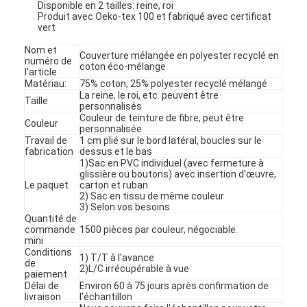
Disponible en 2 tailles: reine, roi
Produit avec Oeko-tex 100 et fabriqué avec certificat
vert
Nom et
Couverture mélangée en polyester recyclé en
numéro de
coton éco-mélange
l'article
Matériau:
75% coton, 25% polyester recyclé mélangé
La reine, le roi, etc. peuvent être
Taille
personnalisés
Couleur de teinture de fibre, peut être
Couleur
personnalisée
Travail de
1 cm plié sur le bord latéral, boucles sur le
fabrication
dessus et le bas
1)Sac en PVC individuel (avec fermeture à
glissière ou boutons) avec insertion d'œuvre,
Le paquet
carton et ruban
2) Sac en tissu de même couleur
3) Selon vos besoins
Quantité de
commande
1500 pièces par couleur, négociable.
mini
Conditions
1) T/T à l'avance
de
2)L/C irrécupérable à vue
paiement
Délai de
Environ 60 à 75 jours après confirmation de
livraison
l'échantillon