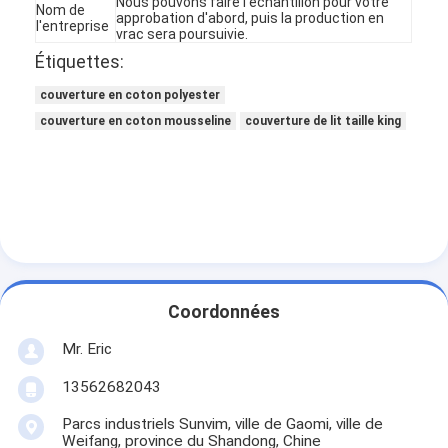
Nous pouvons faire l'échantillon pour votre
Nom de
approbation d'abord, puis la production en
l'entreprise
vrac sera poursuivie.
Étiquettes:
couverture en coton polyester
couverture en coton mousseline
couverture de lit taille king
Coordonnées
À la maison
Mr. Eric
Produits
13562682043
À propos de nous
Parcs industriels Sunvim, ville de Gaomi, ville de
Weifang, province du Shandong, Chine