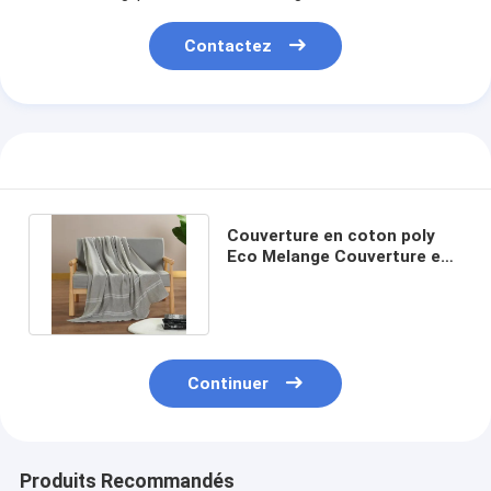
Visite de l'usine
Contactez
Contrôle de la qualité
Nous contacter
Nouvelles
Les affaires
Couverture en coton poly
Eco Melange Couverture en
Demandez un devis
coton OEM et en polyester
Ensemble de draps
Continuer
Ensemble d'édredon
Ensemble de couverture de couette
Produits Recommandés