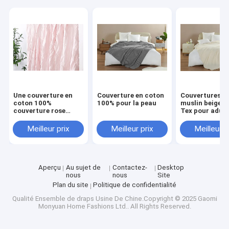
Couverture de lit
Rideau de douche
Tableau à la maison
literie d'hôtel
Une couverture en
Couverture en coton
Couvertures d
La literie des enfants
coton 100%
100% pour la peau
muslin beige O
couverture rose
Tex pour adult
couverture de lit
Ensemble de couettes
taille roi chic et
Meilleur prix
Meilleur prix
Meilleur p
confortable
Couverture d'oreiller
Aperçu
Au sujet de
Contactez-
Desktop
nous
nous
Site
Plan du site
Politique de confidentialité
Qualité
Ensemble de draps
Usine De Chine.Copyright © 2025 Gaomi
Monyuan Home Fashions Ltd.. All Rights Reserved.