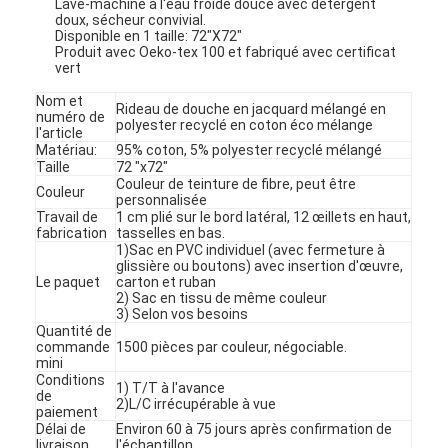
Lave-machine à l'eau froide douce avec détergent
doux, sécheur convivial.
Disponible en 1 taille: 72"X72"
Produit avec Oeko-tex 100 et fabriqué avec certificat
vert
Nom et
Rideau de douche en jacquard mélangé en
numéro de
polyester recyclé en coton éco mélange
l'article
Matériau:
95% coton, 5% polyester recyclé mélangé
Taille
72 "x72"
Couleur de teinture de fibre, peut être
Couleur
personnalisée
Travail de
1 cm plié sur le bord latéral, 12 œillets en haut,
fabrication
tasselles en bas.
1)Sac en PVC individuel (avec fermeture à
glissière ou boutons) avec insertion d'œuvre,
Le paquet
carton et ruban
2) Sac en tissu de même couleur
3) Selon vos besoins
Quantité de
commande
1500 pièces par couleur, négociable.
mini
Conditions
1) T/T à l'avance
de
2)L/C irrécupérable à vue
paiement
Délai de
Environ 60 à 75 jours après confirmation de
livraison
l'échantillon