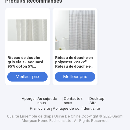
Produits Recommandés
Couverture de lit
Rideau de douche
Tableau à la maison
literie d'hôtel
La literie des enfants
Rideau de douche
Rideau de douche en
gris clair Jacquard
polyester 72X72"
95% coton 5%
Rideau de douche en
Ensemble de couettes
polyester recyclé
coton blanc
Meilleur prix
Meilleur prix
Couverture d'oreiller
Aperçu
Au sujet de
Contactez-
Desktop
nous
nous
Site
Plan du site
Politique de confidentialité
Qualité
Ensemble de draps
Usine De Chine.Copyright © 2025 Gaomi
Monyuan Home Fashions Ltd.. All Rights Reserved.