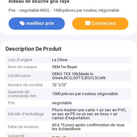
Rideau de douche gris rayé
Prix：negotiable
MOQ：1500 pièces par couleur, négociable
meilleur prix
Contactez
Description De Produit
Lieu d'origine
La Chine
Nom de marque
OEM for Buyer
OEKO-TEX 100,Made In
Certification
Green,RCS,GOTS,BSCI,SCAN
Numéro de modèle
72 "x72"
Quantité de
1500 pièces par couleur, négociable
commande min
Prix
negotiable
Photo Insérer une carte + un sac en PVC,
Détails d'emballage
un sac en PE ou un sac en tissu + un
carton d'exportation.
60 à 75 jours après confirmation de tous
Délai de livraison
les échantillons
Capacité