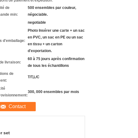
ions de paiement et expédition:
ité de
500 ensembles par couleur,
ande min:
négociable.
negotiable
Photo Insérer une carte + un sac
en PVC, un sac en PE ou un sac
ls d'emballage:
en tissu + un carton
d'exportation.
60 à 75 jours après confirmation
de livraison:
de tous les échantillons
tions de
T/T,L/C
ent:
ité
300, 000 ensembles par mois
rovisionnement:
Contact
r set