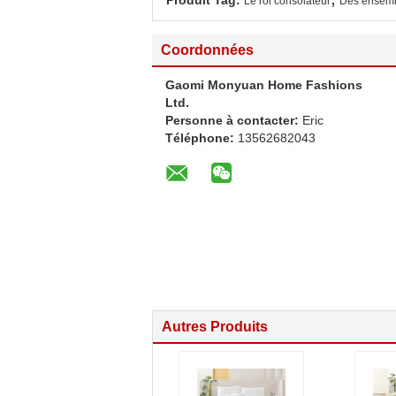
Produit Tag:
Le roi consolateur
Des ensemb
Coordonnées
Gaomi Monyuan Home Fashions
Ltd.
Personne à contacter:
Eric
Téléphone:
13562682043
Autres Produits