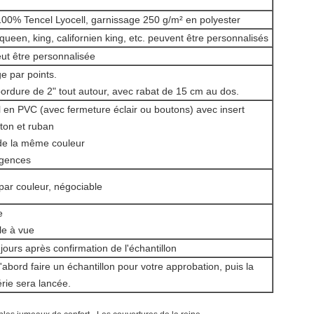
 100% Tencel Lyocell, garnissage 250 g/m² en polyester
queen, king, californien king, etc. peuvent être personnalisés
eut être personnalisée
e par points.
: bordure de 2" tout autour, avec rabat de 15 cm au dos.
l en PVC (avec fermeture éclair ou boutons) avec insert
arton et ruban
 de la même couleur
igences
ar couleur, négociable
e
le à vue
jours après confirmation de l'échantillon
bord faire un échantillon pour votre approbation, puis la
rie sera lancée.
,