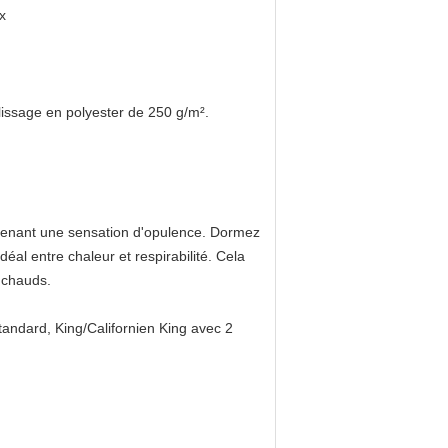
x
lissage en polyester de 250 g/m².
aintenant une sensation d'opulence. Dormez
éal entre chaleur et respirabilité. Cela
s chauds.
standard, King/Californien King avec 2