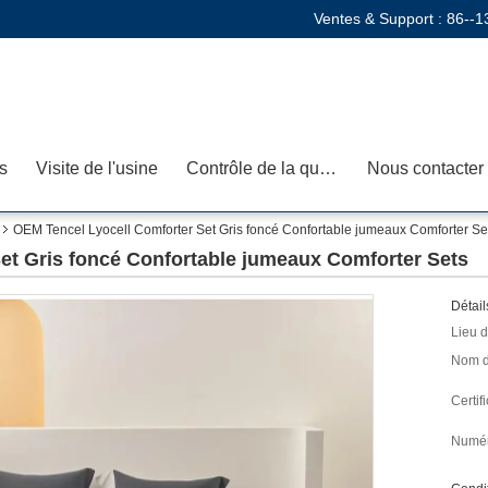
Ventes & Support :
86--1
s
Visite de l'usine
Contrôle de la qualité
Nous contacter
OEM Tencel Lyocell Comforter Set Gris foncé Confortable jumeaux Comforter Se
et Gris foncé Confortable jumeaux Comforter Sets
Détail
Lieu d
Nom d
Certifi
Numér