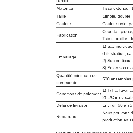
l'article
Matériau :
Tissu extérieur
Taille
Simple, double, 
Couleur
Couleur unie, p
Couette : piquag
Fabrication
Taie d'oreiller 
1) Sac individue
d'illustration, c
Emballage
2) Sac en tissu
3) Selon vos ex
Quantité minimum de
500 ensembles p
commande
1) T/T à l'avanc
Conditions de paiement
2) L/C irrévocab
Délai de livraison
Environ 60 à 75 
Nous pouvons d'a
Remarque
production en sé
,