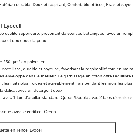
tériau durable, Doux et respirant, Confortable et lisse, Frais et soyeu
l Lyocell
 de qualité supérieure, provenant de sources botaniques, avec un remp
eux et doux pour la peau.
e 250 g/m² en polyester.
surface lisse, durable et soyeuse, favorisant la respirabilité tout en m
 enveloppé dans le meilleur. Le garnissage en coton offre l'équilibre id
 les nuits plus froides et agréablement frais pendant les mois les plu
le délicat avec un détergent doux
nd avec 1 taie d'oreiller standard, Queen/Double avec 2 taies d'oreiller 
briqué avec le certificat Green
ette en Tencel Lyocell