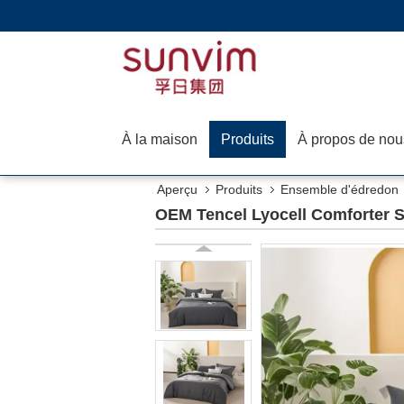
À la maison
Produits
À propos de nou
Aperçu
Produits
Ensemble d'édredon
OEM Tencel Lyocell Comforter S