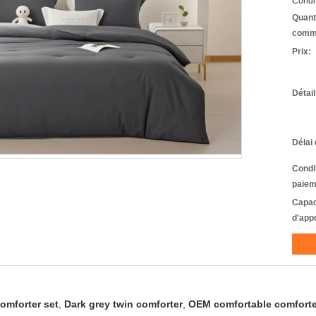
Condit
Quant
comm
Prix:
Détai
Délai 
Condi
paiem
Capac
d'app
comforter set
,
Dark grey twin comforter
,
OEM comfortable comforte