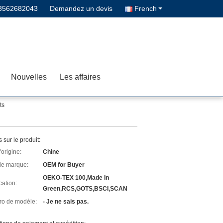
3562682043
Demandez un devis
French
Nouvelles
Les affaires
ts
s sur le produit:
'origine:
Chine
e marque:
OEM for Buyer
OEKO-TEX 100,Made In
cation:
Green,RCS,GOTS,BSCI,SCAN
o de modèle:
- Je ne sais pas.