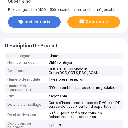
Super King
Prix：negotiable
MOQ：500 ensembles par couleur, négociables
meilleur prix
Contactez
Description De Produit
Lieu d'origine
Chine
Nom de marque
OEM for Buyer
OEKO-TEX 100,Made In
Certification
Green,RCS,GOTS,BSCI,SCAN
Numéro de modèle
Twin, plein, reine, roi
Quantité de
500 ensembles par couleur, négociables
commande min
Prix
negotiable
Carte d'insert photo + sac en PVC, sac PE
Détails d'emballage
ou sac de tissu + carton d'exportation.
60 à 75 jours après que tous les
Délai de livraison
échantillons sont confirmés
Conditions de
T/T, L/C
paiement