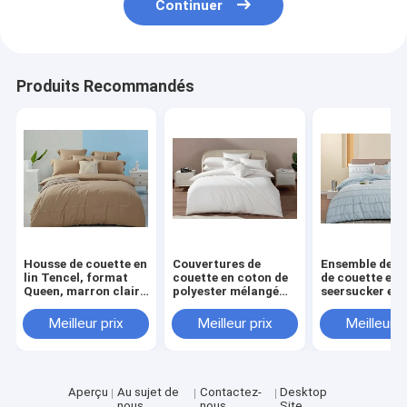
Continuer
Couverture de lit
Rideau de douche
Produits Recommandés
Tableau à la maison
literie d'hôtel
La literie des enfants
Ensemble de couettes
Couverture d'oreiller
Housse de couette en
Couvertures de
Ensemble de h
lin Tencel, format
couette en coton de
de couette en 
Queen, marron clair,
polyester mélangé
seersucker et
confortable
OEM Couvertures de
polyester recy
couette de taille
durable, bleu c
Meilleur prix
Meilleur prix
Meilleur p
queen
pour lit King
Aperçu
Au sujet de
Contactez-
Desktop
nous
nous
Site