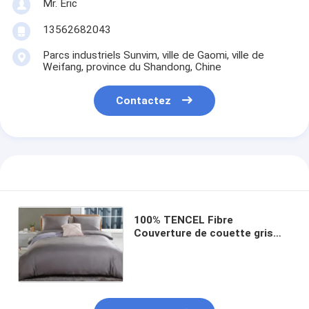
Mr. Eric
Visite de l'usine
13562682043
Contrôle de la qualité
Parcs industriels Sunvim, ville de Gaomi, ville de
Weifang, province du Shandong, Chine
Nous contacter
Contactez
Nouvelles
Les affaires
Demandez un devis
100% TENCEL Fibre
Ensemble de draps
Couverture de couette gris
clair Super King
Ensemble d'édredon
Ensemble de couverture de couette