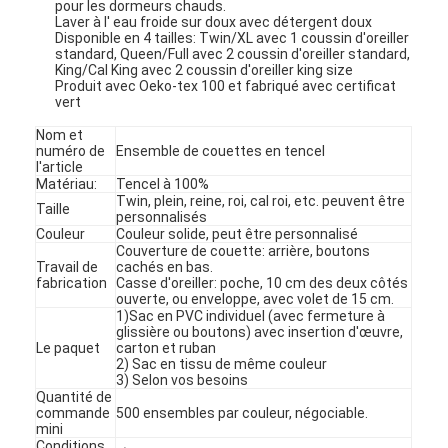
pour les dormeurs chauds.
Laver à l' eau froide sur doux avec détergent doux
Disponible en 4 tailles: Twin/XL avec 1 coussin d'oreiller
standard, Queen/Full avec 2 coussin d'oreiller standard,
King/Cal King avec 2 coussin d'oreiller king size
Produit avec Oeko-tex 100 et fabriqué avec certificat
vert
Nom et
numéro de
Ensemble de couettes en tencel
l'article
Matériau:
Tencel à 100%
Twin, plein, reine, roi, cal roi, etc. peuvent être
Taille
personnalisés
Couleur
Couleur solide, peut être personnalisé
Couverture de couette: arrière, boutons
Travail de
cachés en bas.
fabrication
Casse d'oreiller: poche, 10 cm des deux côtés
ouverte, ou enveloppe, avec volet de 15 cm.
1)Sac en PVC individuel (avec fermeture à
glissière ou boutons) avec insertion d'œuvre,
Le paquet
carton et ruban
2) Sac en tissu de même couleur
3) Selon vos besoins
Quantité de
commande
500 ensembles par couleur, négociable.
mini
Conditions