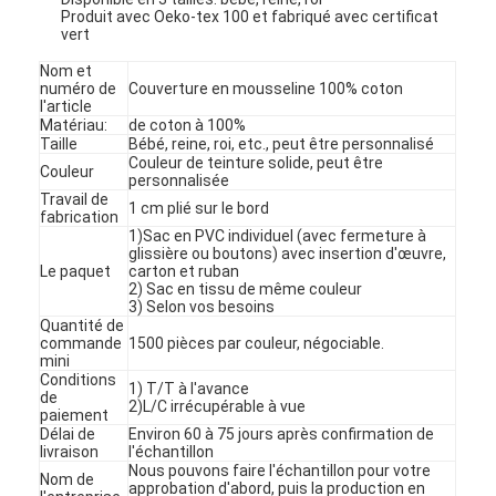
Produit avec Oeko-tex 100 et fabriqué avec certificat
vert
Nom et
numéro de
Couverture en mousseline 100% coton
l'article
Matériau:
de coton à 100%
Taille
Bébé, reine, roi, etc., peut être personnalisé
Couleur de teinture solide, peut être
Couleur
personnalisée
Travail de
1 cm plié sur le bord
fabrication
1)Sac en PVC individuel (avec fermeture à
glissière ou boutons) avec insertion d'œuvre,
Le paquet
carton et ruban
2) Sac en tissu de même couleur
3) Selon vos besoins
Quantité de
commande
1500 pièces par couleur, négociable.
mini
Conditions
1) T/T à l'avance
de
2)L/C irrécupérable à vue
paiement
Délai de
Environ 60 à 75 jours après confirmation de
livraison
l'échantillon
Nous pouvons faire l'échantillon pour votre
Nom de
approbation d'abord, puis la production en