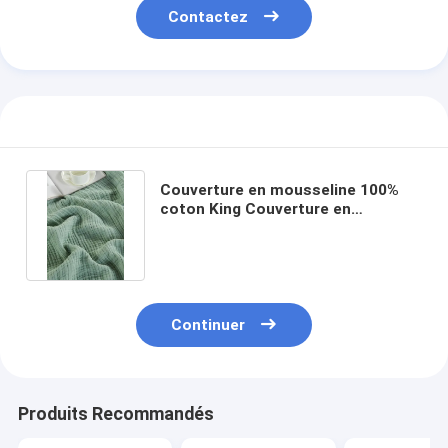
Contactez
Visite de l'usine
Contrôle de la qualité
Nous contacter
Nouvelles
Couverture en mousseline 100%
Les affaires
coton King Couverture en
mousseline légère durable
Demandez un devis
Continuer
Ensemble de draps
Ensemble d'édredon
Produits Recommandés
Ensemble de couverture de couette