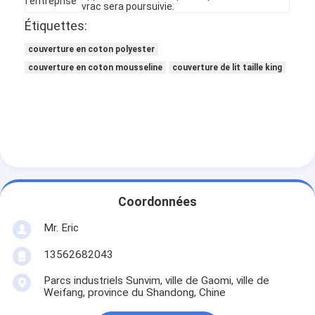
l'entreprise
vrac sera poursuivie.
Étiquettes:
couverture en coton polyester
couverture en coton mousseline
couverture de lit taille king
Coordonnées
Mr. Eric
À la maison
13562682043
Produits
Parcs industriels Sunvim, ville de Gaomi, ville de
Weifang, province du Shandong, Chine
À propos de nous