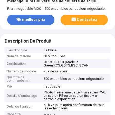
mélangé OEM Couvertures de couette de taille
queen
Prix：negotiable
MOQ：500 ensembles par couleur, négociable.
meilleur prix
Contactez
Description De Produit
Lieu d'origine
La Chine
Nom de marque
OEM for Buyer
OEKO-TEX 100,Made In
Certification
Green,RCS,GOTS,BSCI,SCAN
Numéro de modèle
- Je ne sais pas.
Quantité de
500 ensembles par couleur, négociable.
commande min
Prix
negotiable
Photo Insérer une carte + un sac en PVC,
Détails d'emballage
un sac en PE ou un sac en tissu + un
carton d'exportation.
60 à 75 jours après confirmation de tous
Délai de livraison
les échantillons
Capacité