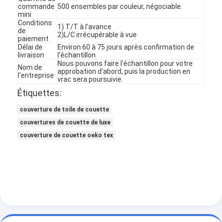
commande
500 ensembles par couleur, négociable.
mini
Conditions
1) T/T à l'avance
de
2)L/C irrécupérable à vue
paiement
Délai de
Environ 60 à 75 jours après confirmation de
livraison
l'échantillon
Nous pouvons faire l'échantillon pour votre
Nom de
approbation d'abord, puis la production en
l'entreprise
vrac sera poursuivie.
Étiquettes:
couverture de toile de couette
couvertures de couette de luxe
couverture de couette oeko tex
À la maison
Produits
À propos de nous