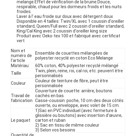
melange.Effet de vérification de la bruine.Douce,
respirable, chaud pour les dormeurs froids et les nuits
froides.
Laver à l' eau froide sur doux avec détergent doux
Disponible en 4 tailles: Twin/XL avec 1 coussin d'oreiller
standard, Queen/Full avec 2 coussin d'oreiller standard,
King/Cal King avec 2 coussin d'oreiller king size
Produit avec Oeko-tex 100 et fabriqué avec certificat
vert
Nom et
Ensemble de couettes mélangées de
numéro de
polyester recyclé en coton Eco Melange
l'article
Matériau:
60% coton, 40% polyester recyclé mélangé
Twin, plein, reine, roi, cal roi, etc. peuvent être
Taille
personnalisés
Couleur de teinture de fibre, peut être
Couleur
personnalisée
Couverture de couette: arrière, boutons
Travail de
cachés en bas.
fabrication
Casse-coussin: poche, 10 cm des deux côtés
ouverte, ou enveloppe, avec volet de 15 cm.
1)Sac en PVC individuel (avec fermeture à
glissière ou boutons) avec insertion d'œuvre,
Le paquet
carton et ruban
2) Sac en tissu de même couleur
3) Selon vos besoins
Quantité de