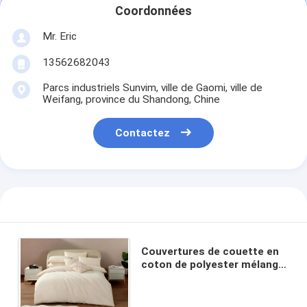
Coordonnées
Visite de l'usine
Mr. Eric
Contrôle de la qualité
13562682043
Nous contacter
Parcs industriels Sunvim, ville de Gaomi, ville de
Weifang, province du Shandong, Chine
Nouvelles
Contactez
Les affaires
Demandez un devis
Ensemble de draps
Couvertures de couette en
Ensemble d'édredon
coton de polyester mélangé
OEM Couvertures de
Ensemble de couverture de couette
couette de taille queen