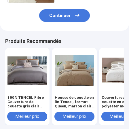
Couverture de lit
Continuer
Rideau de douche
Tableau à la maison
Produits Recommandés
literie d'hôtel
La literie des enfants
Ensemble de couettes
Couverture d'oreiller
100% TENCEL Fibre
Housse de couette en
Couvertures d
Couverture de
lin Tencel, format
couette en cot
couette gris clair
Queen, marron clair,
polyester mél
Super King
confortable
OEM Couvertur
couette de tail
Meilleur prix
Meilleur prix
Meilleur p
queen